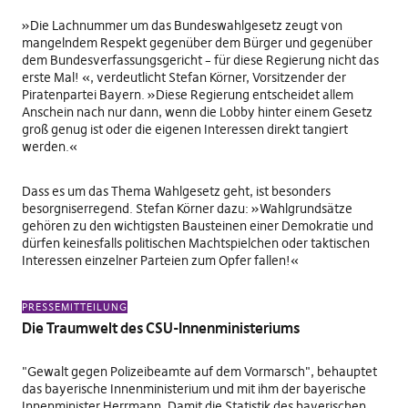
»Die Lachnummer um das Bundeswahlgesetz zeugt von
mangelndem Respekt gegenüber dem Bürger und gegenüber
dem Bundesverfassungsgericht – für diese Regierung nicht das
erste Mal! «, verdeutlicht Stefan Körner, Vorsitzender der
Piratenpartei Bayern. »Diese Regierung entscheidet allem
Anschein nach nur dann, wenn die Lobby hinter einem Gesetz
groß genug ist oder die eigenen Interessen direkt tangiert
werden.«
Dass es um das Thema Wahlgesetz geht, ist besonders
besorgniserregend. Stefan Körner dazu: »Wahlgrundsätze
gehören zu den wichtigsten Bausteinen einer Demokratie und
dürfen keinesfalls politischen Machtspielchen oder taktischen
Interessen einzelner Parteien zum Opfer fallen!«
PRESSEMITTEILUNG
Die Traumwelt des CSU-Innenministeriums
"Gewalt gegen Polizeibeamte auf dem Vormarsch", behauptet
das bayerische Innenministerium und mit ihm der bayerische
Innenminister Herrmann. Damit die Statistik des bayerischen