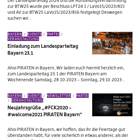
Der Landesparteitag 2024 und die Aufstellungsversammlung
zur BTW25 wurde per Beschluss LPT24.1 / LaVo15/2023/815
und AV zur BTW25 LaVo15/2023/816 festgelegt Deswegen
suchen wir…
BAYERN
EVENTS
PARTEI
VERANSTALTUNG
Einladung zum Landesparteitag
Bayern 23.1
Ahoi PIRATEN in Bayern, Wir laden euch hiermit herzlich ein,
zum Landesparteitag 23.1 der PIRATEN Bayern am
Wochenende Samstag, 28.10.2023 – Sonntag, 29.10.2023…
BAYERN
EVENTS
NEWSLETTER
PARTEI
VERANSTALTUNG
Neujahrsgrüße „#FCK2020 –
#welcome2021 PIRATEN Bayern“
Ahoi PIRATEN in Bayern, wir hoffen, das ihr die Feiertage gut
überstanden habt, für viele sicherlich in etwas anderer, als der