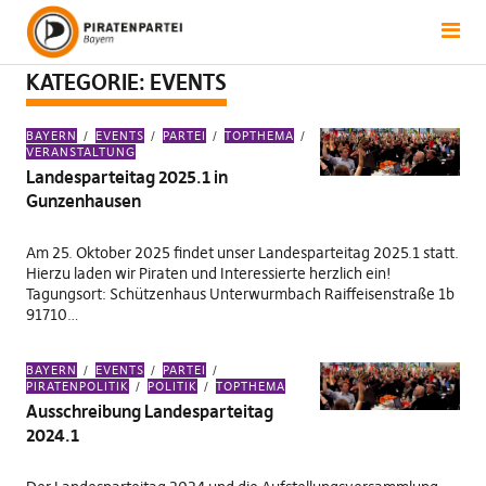
KATEGORIE:
EVENTS
BAYERN
EVENTS
PARTEI
TOPTHEMA
VERANSTALTUNG
Landesparteitag 2025.1 in
Gunzenhausen
Am 25. Oktober 2025 findet unser Landesparteitag 2025.1 statt.
Hierzu laden wir Piraten und Interessierte herzlich ein!
Tagungsort: Schützenhaus Unterwurmbach Raiffeisenstraße 1b
91710…
BAYERN
EVENTS
PARTEI
PIRATENPOLITIK
POLITIK
TOPTHEMA
Ausschreibung Landesparteitag
2024.1