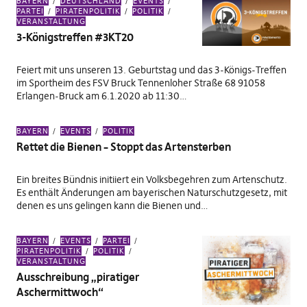
BAYERN
DEUTSCHLAND
EVENTS
PARTEI
PIRATENPOLITIK
POLITIK
VERANSTALTUNG
3-Königstreffen #3KT20
Feiert mit uns unseren 13. Geburtstag und das 3-Königs-Treffen
im Sportheim des FSV Bruck Tennenloher Straße 68 91058
Erlangen-Bruck am 6.1.2020 ab 11:30…
BAYERN
EVENTS
POLITIK
Rettet die Bienen – Stoppt das Artensterben
Ein breites Bündnis initiiert ein Volksbegehren zum Artenschutz.
Es enthält Änderungen am bayerischen Naturschutzgesetz, mit
denen es uns gelingen kann die Bienen und…
BAYERN
EVENTS
PARTEI
PIRATENPOLITIK
POLITIK
VERANSTALTUNG
Ausschreibung „piratiger
Aschermittwoch“