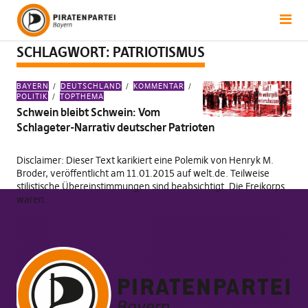
SCHLAGWORT:
PATRIOTISMUS
BAYERN
DEUTSCHLAND
KOMMENTAR
POLITIK
TOPTHEMA
Schwein bleibt Schwein: Vom
Schlageter-Narrativ deutscher Patrioten
Disclaimer: Dieser Text karikiert eine Polemik von Henryk M.
Broder, veröffentlicht am 11.01.2015 auf welt.de. Teilweise
stilistische Übereinstimmungen sind beabsichtigt. Die Freikorps
waren…