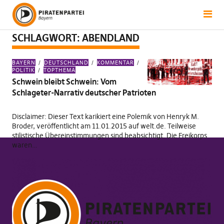
SCHLAGWORT:
ABENDLAND
BAYERN
DEUTSCHLAND
KOMMENTAR
POLITIK
TOPTHEMA
Schwein bleibt Schwein: Vom
Schlageter-Narrativ deutscher Patrioten
Disclaimer: Dieser Text karikiert eine Polemik von Henryk M.
Broder, veröffentlicht am 11.01.2015 auf welt.de. Teilweise
stilistische Übereinstimmungen sind beabsichtigt. Die Freikorps
waren…