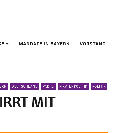
SE
MANDATE IN BAYERN
VORSTAND
ERN
DEUTSCHLAND
PARTEI
PIRATENPOLITIK
POLITIK
RRT MIT