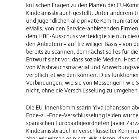
kritischen Fragen zu den Plänen der EU-Ko
Kindesmissbrauch gestellt. Unter anderem tri
und Jugendlichen alle private Kommunikatio
eMails, von den Service-anbietenden Firmen a
dem LIBE-Ausschuss verteidigte sie nun die
den Anbietern – auf freiwilliger Basis – von 
bereits zu scannen, demnächst soll es für di
Entwurf sieht vor, dass soziale Medien, Ho
von Missbrauchsmaterial und Anwerbungsve
verpflichtet werden können. Dies funktionie
Verbindungen, wie sie von Messengern wie 
nicht, ohne die Verschlüsselung zu umgehen
Die EU-Innenkommissarin Ylva Johansson aber 
Ende-zu-Ende-Verschlüsselung leiden würde.
spanischen Europaabgeordneten Javier Zarzale
Kindesmissbrauch in verschlüsselter Kommun
aber wir wissen es nicht. Wir wissen, dass s