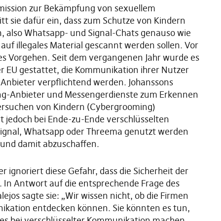
mmission zur Bekämpfung von sexuellem
tt sie dafür ein, dass zum Schutze von Kindern
n, also Whatsapp- und Signal-Chats genauso wie
uf illegales Material gescannt werden sollen. Vor
ses Vorgehen. Seit dem vergangenen Jahr wurde es
der EU gestattet, die Kommunikation ihrer Nutzer
e Anbieter verpflichtend werden. Johanssons
sting-Anbieter und Messengerdienste zum Erkennen
rsuchen von Kindern (Cybergrooming)
rt jedoch bei Ende-zu-Ende verschlüsselten
Signal, Whatsapp oder Threema genutzt werden
 und damit abzuschaffen.
ignoriert diese Gefahr, dass die Sicherheit der
 In Antwort auf die entsprechende Frage des
jos sagte sie: „Wir wissen nicht, ob die Firmen
ikation entdecken können. Sie könnten es tun,
ie es bei verschlüsselter Kommunikation machen,