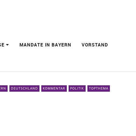
SE
MANDATE IN BAYERN
VORSTAND
ERN
DEUTSCHLAND
KOMMENTAR
POLITIK
TOPTHEMA