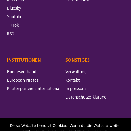
Bluesky
Youtube
TikTok
RSS
INSTITUTIONEN
SONSTIGES
Bundesverband
Verwaltung
European Pirates
Kontakt
Piratenparteien International
Impressum
Datenschutzerklärung
Diese Website benutzt Cookies. Wenn du die Website weiter
Copyright © 2026 Piratenpartei Bayern
Powered by
WordPress