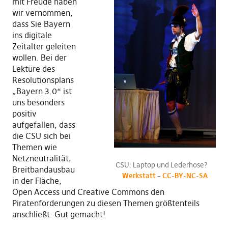
mit Freude haben
wir vernommen,
dass Sie Bayern
ins digitale
Zeitalter geleiten
wollen. Bei der
Lektüre des
Resolutionsplans
„Bayern 3.0“ ist
uns besonders
positiv
aufgefallen, dass
die CSU sich bei
Themen wie
Netzneutralität,
CSU: Laptop und Lederhose?
Breitbandausbau
Werkstatt
–
CC-BY-NC-SA
in der Fläche,
Open Access und Creative Commons den
Piratenforderungen zu diesen Themen größtenteils
anschließt. Gut gemacht!