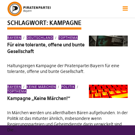
SCHLAGWORT:
KAMPAGNE
BAYERN
DEUTSCHLAND
TOPTHEMA
Für eine tolerante, offene und bunte
Gesellschaft
Haltungzeigen Kampagne der Piratenpartei Bayern für eine
tolerante, offene und bunte Gesellschaft.
BAYERN
KEINE MÄRCHEN
POLITIK
TOPTHEMA
Kampagne „Keine Märchen!“
In Märchen werden uns allenthalben Bären aufgebunden. In der
Politik ist das mitunter ähnlich, insbesondere wenn
Regierungsparteien und Geheimdienste darin verwickelt sind.
Die…