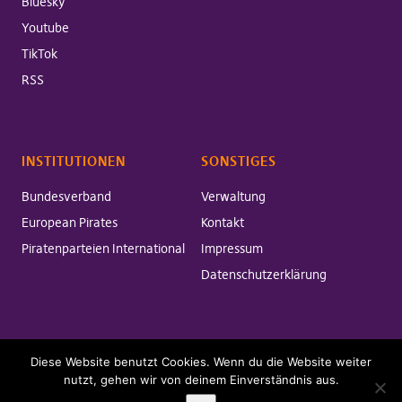
Bluesky
Youtube
TikTok
RSS
INSTITUTIONEN
SONSTIGES
Bundesverband
Verwaltung
European Pirates
Kontakt
Piratenparteien International
Impressum
Datenschutzerklärung
Diese Website benutzt Cookies. Wenn du die Website weiter
Copyright © 2026 Piratenpartei Bayern
Powered by
WordPress
nutzt, gehen wir von deinem Einverständnis aus.
Theme:
Pirate Rogue
by xwolf