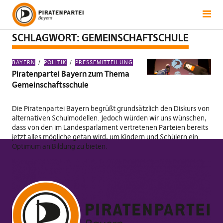
SCHLAGWORT:
GEMEINSCHAFTSCHULE
BAYERN
POLITIK
PRESSEMITTEILUNG
Piratenpartei Bayern zum Thema
Gemeinschaftsschule
Die Piratenpartei Bayern begrüßt grundsätzlich den Diskurs von
alternativen Schulmodellen. Jedoch würden wir uns wünschen,
dass von den im Landesparlament vertretenen Parteien bereits
jetzt alles mögliche getan wird, um Kindern und Schülern ein
Optimum an Bildung zu bieten.