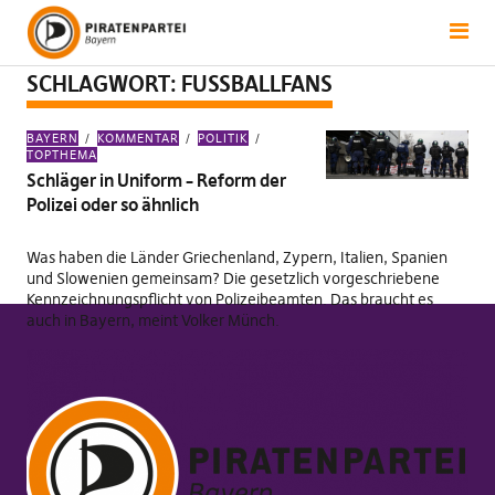
SCHLAGWORT:
FUSSBALLFANS
BAYERN
KOMMENTAR
POLITIK
TOPTHEMA
Schläger in Uniform – Reform der
Polizei oder so ähnlich
Was haben die Länder Griechenland, Zypern, Italien, Spanien
und Slowenien gemeinsam? Die gesetzlich vorgeschriebene
Kennzeichnungspflicht von Polizeibeamten. Das braucht es
auch in Bayern, meint Volker Münch.