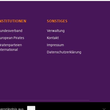
NSTITUTIONEN
SONSTIGES
undesverband
Verwaltung
uropean Pirates
Kontakt
iratenparteien
Impressum
nternational
Datenschutzerklärung
verständnis aus.
OK