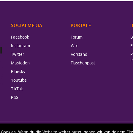
SOCIALMEDIA
PORTALE
I
Facebook
Forum
B
Instagram
Wiki
E
Twitter
Vorstand
P
I
Mastodon
Flaschenpost
Bluesky
Youtube
TikTok
RSS
heme:
Pirate Rogue
by xwolf
 Cookies. Wenn du die Website weiter nutzt, gehen wir von deinem Ein