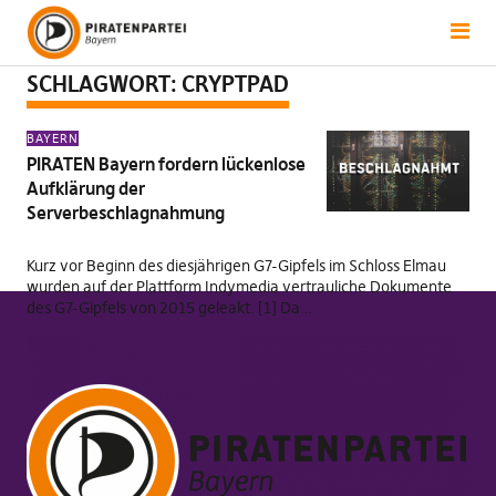
SCHLAGWORT:
CRYPTPAD
BAYERN
PIRATEN Bayern fordern lückenlose
Aufklärung der
Serverbeschlagnahmung
Kurz vor Beginn des diesjährigen G7-Gipfels im Schloss Elmau
wurden auf der Plattform Indymedia vertrauliche Dokumente
des G7-Gipfels von 2015 geleakt. [1] Da…